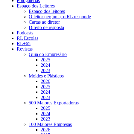
Fotogalerias
Espaço dos Leitores
Espaço dos leitores
O leitor pergunta, o RL responde
Cartas ao diretor
Direito de resposta
Podcasts
RL Escolas
RL+65
Revistas
Guia do Empresário
2025
2024
2023
Moldes e Plásticos
2026
2025
2024
2023
500 Maiores Exportadoras
2025
2024
2023
100 Maiores Empresas
2026