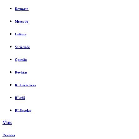
Desporto
Mercado
Cultura
Sociedade
Opinião
Revistas
RL Iniciativas
RL+65
RL Escolas
Mais
Revistas