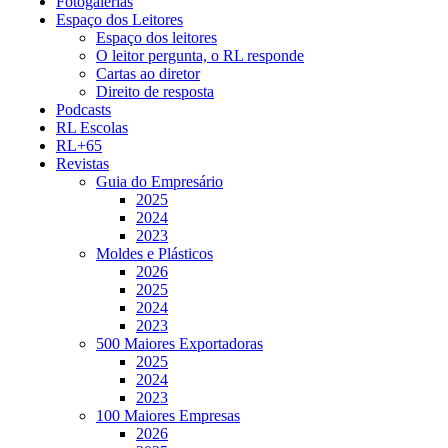
Fotogalerias
Espaço dos Leitores
Espaço dos leitores
O leitor pergunta, o RL responde
Cartas ao diretor
Direito de resposta
Podcasts
RL Escolas
RL+65
Revistas
Guia do Empresário
2025
2024
2023
Moldes e Plásticos
2026
2025
2024
2023
500 Maiores Exportadoras
2025
2024
2023
100 Maiores Empresas
2026