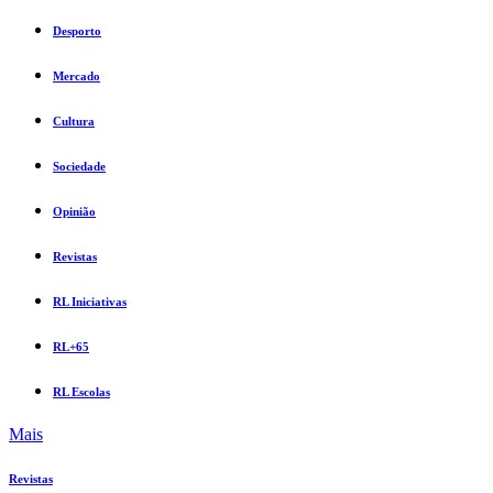
Desporto
Mercado
Cultura
Sociedade
Opinião
Revistas
RL Iniciativas
RL+65
RL Escolas
Mais
Revistas