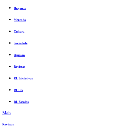
Desporto
Mercado
Cultura
Sociedade
Opinião
Revistas
RL Iniciativas
RL+65
RL Escolas
Mais
Revistas