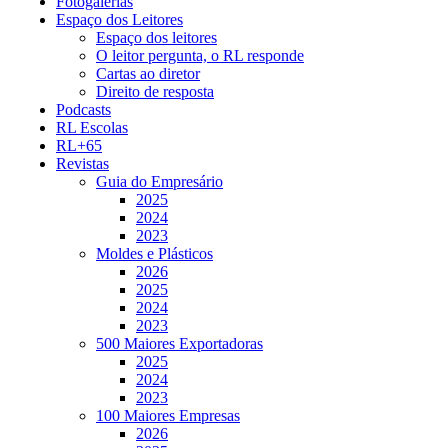
Fotogalerias
Espaço dos Leitores
Espaço dos leitores
O leitor pergunta, o RL responde
Cartas ao diretor
Direito de resposta
Podcasts
RL Escolas
RL+65
Revistas
Guia do Empresário
2025
2024
2023
Moldes e Plásticos
2026
2025
2024
2023
500 Maiores Exportadoras
2025
2024
2023
100 Maiores Empresas
2026