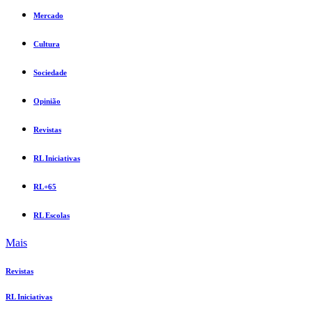
Mercado
Cultura
Sociedade
Opinião
Revistas
RL Iniciativas
RL+65
RL Escolas
Mais
Revistas
RL Iniciativas