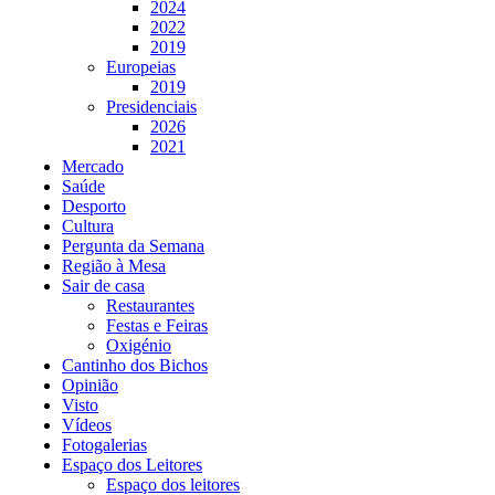
2024
2022
2019
Europeias
2019
Presidenciais
2026
2021
Mercado
Saúde
Desporto
Cultura
Pergunta da Semana
Região à Mesa
Sair de casa
Restaurantes
Festas e Feiras
Oxigénio
Cantinho dos Bichos
Opinião
Visto
Vídeos
Fotogalerias
Espaço dos Leitores
Espaço dos leitores