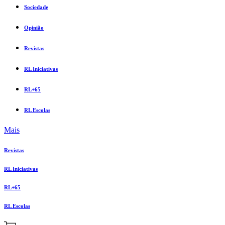
Sociedade
Opinião
Revistas
RL Iniciativas
RL+65
RL Escolas
Mais
Revistas
RL Iniciativas
RL+65
RL Escolas