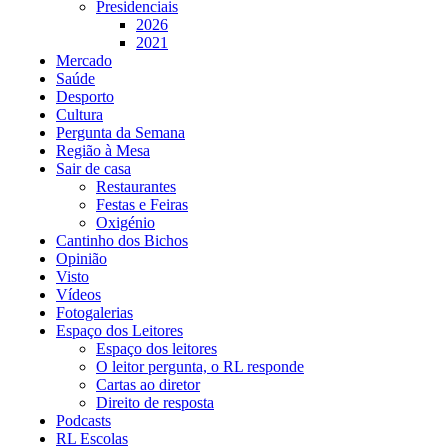
Presidenciais
2026
2021
Mercado
Saúde
Desporto
Cultura
Pergunta da Semana
Região à Mesa
Sair de casa
Restaurantes
Festas e Feiras
Oxigénio
Cantinho dos Bichos
Opinião
Visto
Vídeos
Fotogalerias
Espaço dos Leitores
Espaço dos leitores
O leitor pergunta, o RL responde
Cartas ao diretor
Direito de resposta
Podcasts
RL Escolas