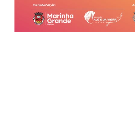
Siga-nos
Facebook
Twitter
Instagram
LinkedIn
YouTube
Sobre o Região de Leiria
A nossa história
Ficha Técnica
Estatuto Editorial
Termos e Condições