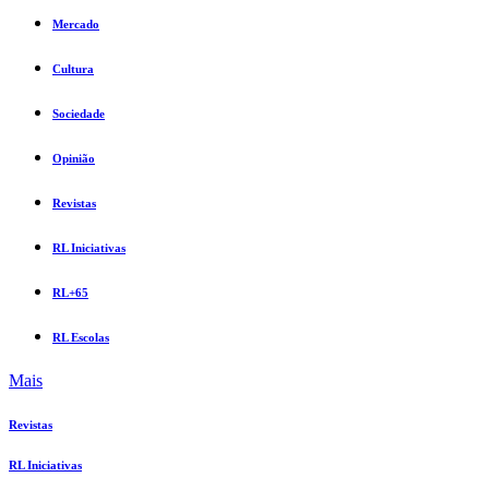
Mercado
Cultura
Sociedade
Opinião
Revistas
RL Iniciativas
RL+65
RL Escolas
Mais
Revistas
RL Iniciativas