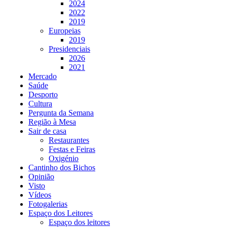
2024
2022
2019
Europeias
2019
Presidenciais
2026
2021
Mercado
Saúde
Desporto
Cultura
Pergunta da Semana
Região à Mesa
Sair de casa
Restaurantes
Festas e Feiras
Oxigénio
Cantinho dos Bichos
Opinião
Visto
Vídeos
Fotogalerias
Espaço dos Leitores
Espaço dos leitores