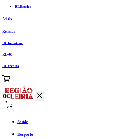
RL Escolas
Mais
Revistas
RL Iniciativas
RL+65
RL Escolas
Saúde
Desporto