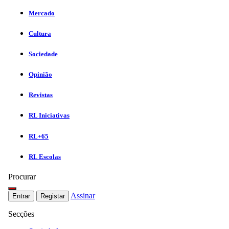
Mercado
Cultura
Sociedade
Opinião
Revistas
RL Iniciativas
RL+65
RL Escolas
Procurar
Assinar
Entrar
Registar
Secções