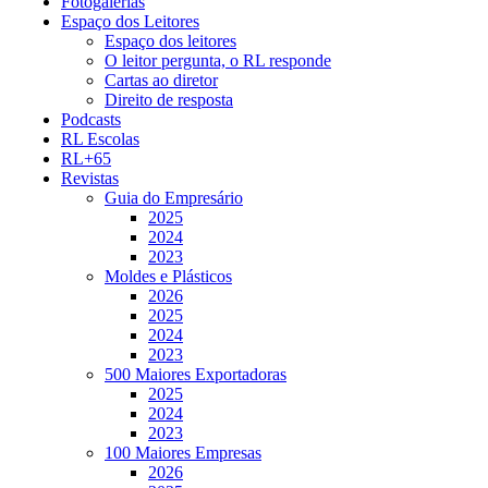
Fotogalerias
Espaço dos Leitores
Espaço dos leitores
O leitor pergunta, o RL responde
Cartas ao diretor
Direito de resposta
Podcasts
RL Escolas
RL+65
Revistas
Guia do Empresário
2025
2024
2023
Moldes e Plásticos
2026
2025
2024
2023
500 Maiores Exportadoras
2025
2024
2023
100 Maiores Empresas
2026