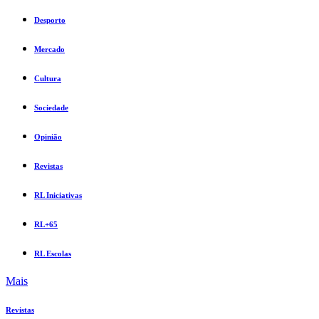
Desporto
Mercado
Cultura
Sociedade
Opinião
Revistas
RL Iniciativas
RL+65
RL Escolas
Mais
Revistas