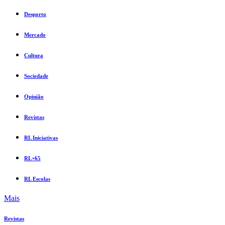
Desporto
Mercado
Cultura
Sociedade
Opinião
Revistas
RL Iniciativas
RL+65
RL Escolas
Mais
Revistas