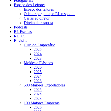
Fotogalerias
Espaço dos Leitores
Espaço dos leitores
O leitor pergunta, o RL responde
Cartas ao diretor
Direito de resposta
Podcasts
RL Escolas
RL+65
Revistas
Guia do Empresário
2025
2024
2023
Moldes e Plásticos
2026
2025
2024
2023
500 Maiores Exportadoras
2025
2024
2023
100 Maiores Empresas
2026