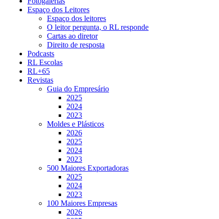
Fotogalerias
Espaço dos Leitores
Espaço dos leitores
O leitor pergunta, o RL responde
Cartas ao diretor
Direito de resposta
Podcasts
RL Escolas
RL+65
Revistas
Guia do Empresário
2025
2024
2023
Moldes e Plásticos
2026
2025
2024
2023
500 Maiores Exportadoras
2025
2024
2023
100 Maiores Empresas
2026