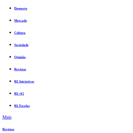
Desporto
Mercado
Cultura
Sociedade
Opinião
Revistas
RL Iniciativas
RL+65
RL Escolas
Mais
Revistas