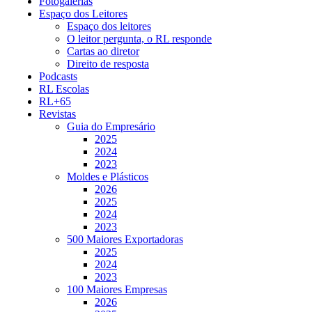
Fotogalerias
Espaço dos Leitores
Espaço dos leitores
O leitor pergunta, o RL responde
Cartas ao diretor
Direito de resposta
Podcasts
RL Escolas
RL+65
Revistas
Guia do Empresário
2025
2024
2023
Moldes e Plásticos
2026
2025
2024
2023
500 Maiores Exportadoras
2025
2024
2023
100 Maiores Empresas
2026