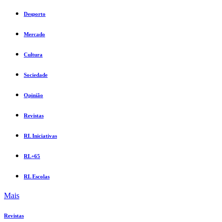
Desporto
Mercado
Cultura
Sociedade
Opinião
Revistas
RL Iniciativas
RL+65
RL Escolas
Mais
Revistas