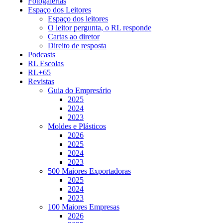
Fotogalerias
Espaço dos Leitores
Espaço dos leitores
O leitor pergunta, o RL responde
Cartas ao diretor
Direito de resposta
Podcasts
RL Escolas
RL+65
Revistas
Guia do Empresário
2025
2024
2023
Moldes e Plásticos
2026
2025
2024
2023
500 Maiores Exportadoras
2025
2024
2023
100 Maiores Empresas
2026