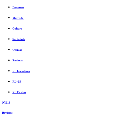
Desporto
Mercado
Cultura
Sociedade
Opinião
Revistas
RL Iniciativas
RL+65
RL Escolas
Mais
Revistas