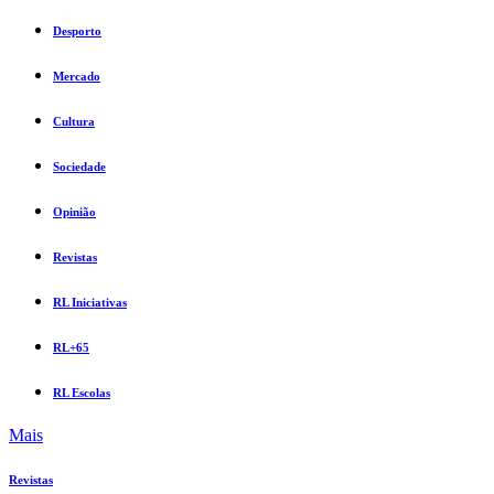
Desporto
Mercado
Cultura
Sociedade
Opinião
Revistas
RL Iniciativas
RL+65
RL Escolas
Mais
Revistas