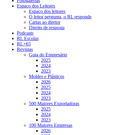
Fotogalerias
Espaço dos Leitores
Espaço dos leitores
O leitor pergunta, o RL responde
Cartas ao diretor
Direito de resposta
Podcasts
RL Escolas
RL+65
Revistas
Guia do Empresário
2025
2024
2023
Moldes e Plásticos
2026
2025
2024
2023
500 Maiores Exportadoras
2025
2024
2023
100 Maiores Empresas
2026