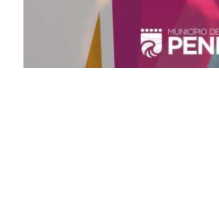
Siga-nos
Facebook
Twitter
Instagram
LinkedIn
YouTube
Sobre o Região de Leiria
A nossa história
Ficha Técnica
Estatuto Editorial