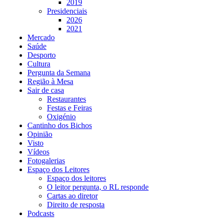
2019
Presidenciais
2026
2021
Mercado
Saúde
Desporto
Cultura
Pergunta da Semana
Região à Mesa
Sair de casa
Restaurantes
Festas e Feiras
Oxigénio
Cantinho dos Bichos
Opinião
Visto
Vídeos
Fotogalerias
Espaço dos Leitores
Espaço dos leitores
O leitor pergunta, o RL responde
Cartas ao diretor
Direito de resposta
Podcasts