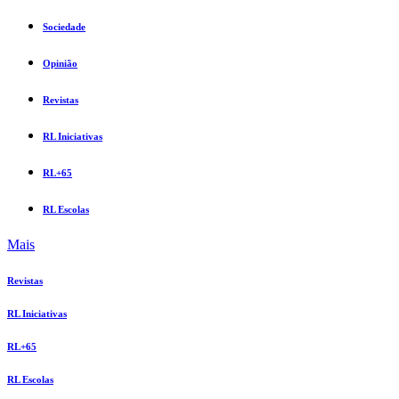
Sociedade
Opinião
Revistas
RL Iniciativas
RL+65
RL Escolas
Mais
Revistas
RL Iniciativas
RL+65
RL Escolas