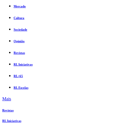
Mercado
Cultura
Sociedade
Opinião
Revistas
RL Iniciativas
RL+65
RL Escolas
Mais
Revistas
RL Iniciativas