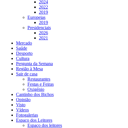
2024
2022
2019
Europeias
2019
Presidenciais
2026
2021
Mercado
Saúde
Desporto
Cultura
Pergunta da Semana
Região à Mesa
Sair de casa
Restaurantes
Festas e Feiras
Oxigénio
Cantinho dos Bichos
Opinião
Visto
Vídeos
Fotogalerias
Espaço dos Leitores
Espaço dos leitores