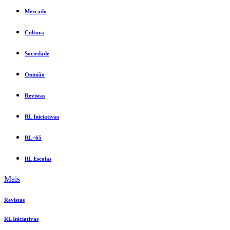
Mercado
Cultura
Sociedade
Opinião
Revistas
RL Iniciativas
RL+65
RL Escolas
Mais
Revistas
RL Iniciativas