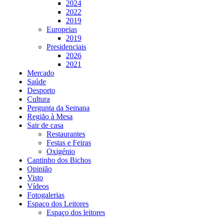
2024
2022
2019
Europeias
2019
Presidenciais
2026
2021
Mercado
Saúde
Desporto
Cultura
Pergunta da Semana
Região à Mesa
Sair de casa
Restaurantes
Festas e Feiras
Oxigénio
Cantinho dos Bichos
Opinião
Visto
Vídeos
Fotogalerias
Espaço dos Leitores
Espaço dos leitores