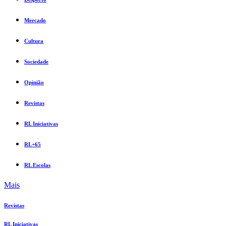
Mercado
Cultura
Sociedade
Opinião
Revistas
RL Iniciativas
RL+65
RL Escolas
Mais
Revistas
RL Iniciativas