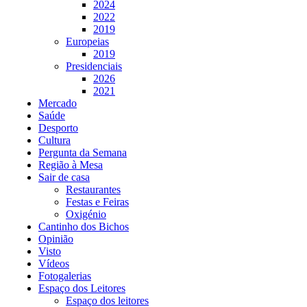
2024
2022
2019
Europeias
2019
Presidenciais
2026
2021
Mercado
Saúde
Desporto
Cultura
Pergunta da Semana
Região à Mesa
Sair de casa
Restaurantes
Festas e Feiras
Oxigénio
Cantinho dos Bichos
Opinião
Visto
Vídeos
Fotogalerias
Espaço dos Leitores
Espaço dos leitores