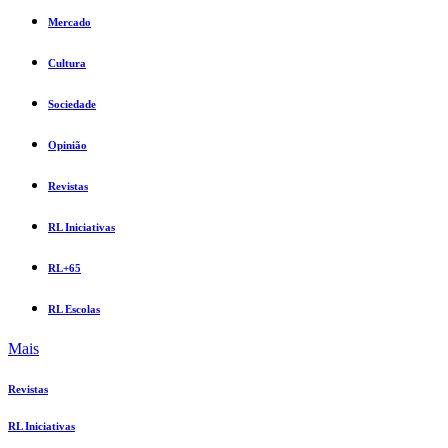
Mercado
Cultura
Sociedade
Opinião
Revistas
RL Iniciativas
RL+65
RL Escolas
Mais
Revistas
RL Iniciativas