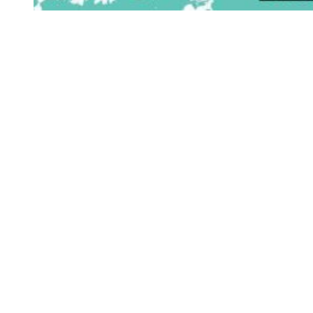
Siga-nos
Facebook
Twitter
Instagram
LinkedIn
YouTube
Sobre o Região de Leiria
A nossa história
Ficha Técnica
Estatuto Editorial
Termos e Condições
Jornal online e impresso onde encontra a melhor e mais completa
informação sobre região. Líder de audiências, é a primeira escolha
de leitores e anunciantes. Notícias ao minuto
Serviços