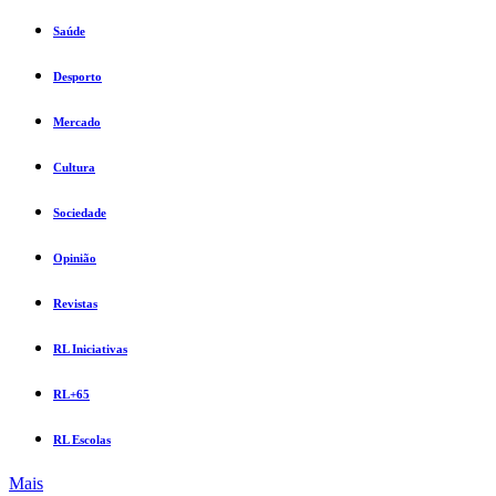
Saúde
Desporto
Mercado
Cultura
Sociedade
Opinião
Revistas
RL Iniciativas
RL+65
RL Escolas
Mais