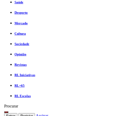
Saúde
Desporto
Mercado
Cultura
Sociedade
Opinião
Revistas
RL Iniciativas
RL+65
RL Escolas
Procurar
Assinar
Entrar
Registar