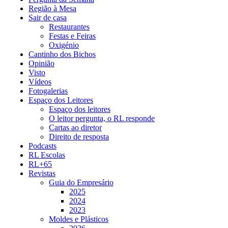
Região à Mesa
Sair de casa
Restaurantes
Festas e Feiras
Oxigénio
Cantinho dos Bichos
Opinião
Visto
Vídeos
Fotogalerias
Espaço dos Leitores
Espaço dos leitores
O leitor pergunta, o RL responde
Cartas ao diretor
Direito de resposta
Podcasts
RL Escolas
RL+65
Revistas
Guia do Empresário
2025
2024
2023
Moldes e Plásticos