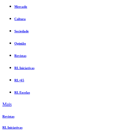
Mercado
Cultura
Sociedade
Opinião
Revistas
RL Iniciativas
RL+65
RL Escolas
Mais
Revistas
RL Iniciativas