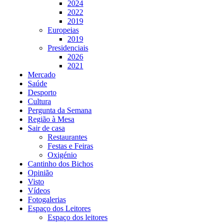
2024
2022
2019
Europeias
2019
Presidenciais
2026
2021
Mercado
Saúde
Desporto
Cultura
Pergunta da Semana
Região à Mesa
Sair de casa
Restaurantes
Festas e Feiras
Oxigénio
Cantinho dos Bichos
Opinião
Visto
Vídeos
Fotogalerias
Espaço dos Leitores
Espaço dos leitores