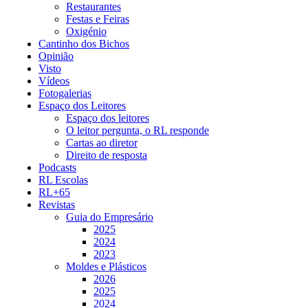
Restaurantes
Festas e Feiras
Oxigénio
Cantinho dos Bichos
Opinião
Visto
Vídeos
Fotogalerias
Espaço dos Leitores
Espaço dos leitores
O leitor pergunta, o RL responde
Cartas ao diretor
Direito de resposta
Podcasts
RL Escolas
RL+65
Revistas
Guia do Empresário
2025
2024
2023
Moldes e Plásticos
2026
2025
2024