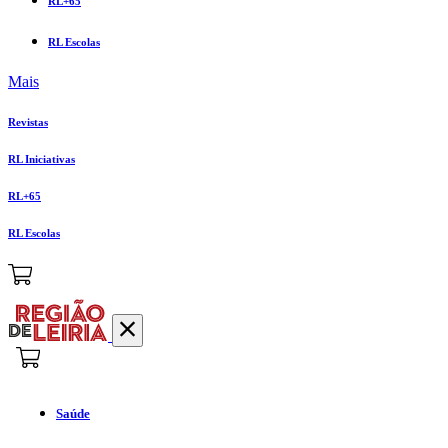
RL+65
RL Escolas
Mais
Revistas
RL Iniciativas
RL+65
RL Escolas
Saúde