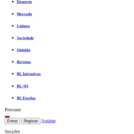
Desporto
Mercado
Cultura
Sociedade
Opinião
Revistas
RL Iniciativas
RL+65
RL Escolas
Procurar
Assinar
Entrar
Registar
Secções