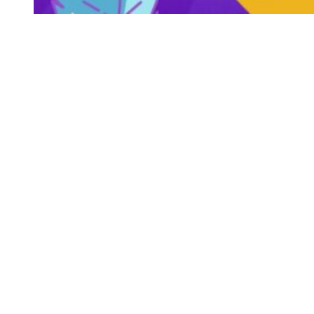
Siga-nos
Facebook
Twitter
Instagram
LinkedIn
YouTube
Sobre o Região de Leiria
A nossa história
Ficha Técnica
Estatuto Editorial
Termos e Condições
Jornal online e impresso onde encontra a melhor e mais completa
informação sobre região. Líder de audiências, é a primeira escolha
de leitores e anunciantes. Notícias ao minuto
Serviços