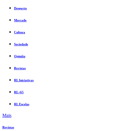
Desporto
Mercado
Cultura
Sociedade
Opinião
Revistas
RL Iniciativas
RL+65
RL Escolas
Mais
Revistas