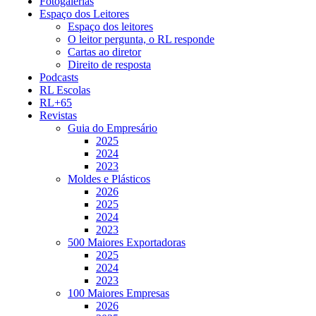
Fotogalerias
Espaço dos Leitores
Espaço dos leitores
O leitor pergunta, o RL responde
Cartas ao diretor
Direito de resposta
Podcasts
RL Escolas
RL+65
Revistas
Guia do Empresário
2025
2024
2023
Moldes e Plásticos
2026
2025
2024
2023
500 Maiores Exportadoras
2025
2024
2023
100 Maiores Empresas
2026