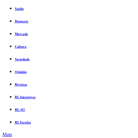
Saúde
Desporto
Mercado
Cultura
Sociedade
Opinião
Revistas
RL Iniciativas
RL+65
RL Escolas
Mais