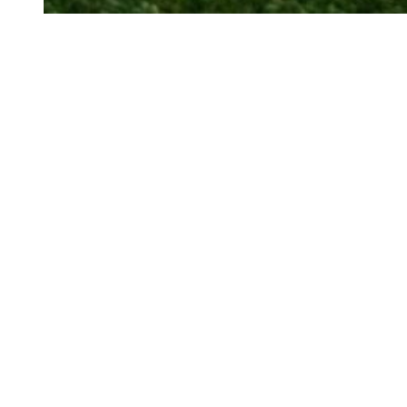
Siga-nos
Facebook
Twitter
Instagram
LinkedIn
YouTube
Sobre o Região de Leiria
A nossa história
Ficha Técnica
Estatuto Editorial
Termos e Condições
Jornal online e impresso onde encontra a melhor e mais completa
informação sobre região. Líder de audiências, é a primeira escolha
de leitores e anunciantes. Notícias ao minuto
Serviços