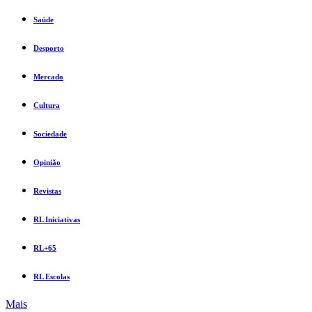
Saúde
Desporto
Mercado
Cultura
Sociedade
Opinião
Revistas
RL Iniciativas
RL+65
RL Escolas
Mais