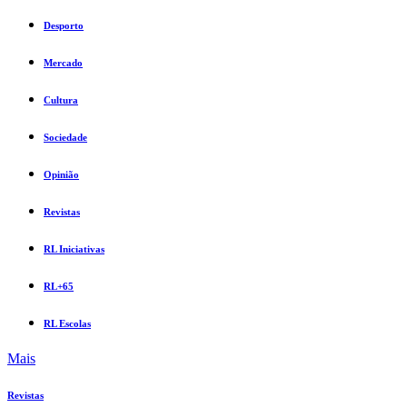
Desporto
Mercado
Cultura
Sociedade
Opinião
Revistas
RL Iniciativas
RL+65
RL Escolas
Mais
Revistas