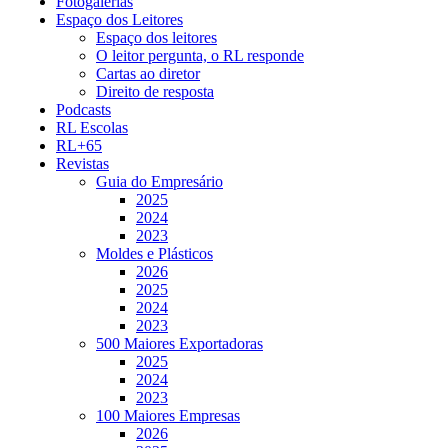
Fotogalerias
Espaço dos Leitores
Espaço dos leitores
O leitor pergunta, o RL responde
Cartas ao diretor
Direito de resposta
Podcasts
RL Escolas
RL+65
Revistas
Guia do Empresário
2025
2024
2023
Moldes e Plásticos
2026
2025
2024
2023
500 Maiores Exportadoras
2025
2024
2023
100 Maiores Empresas
2026