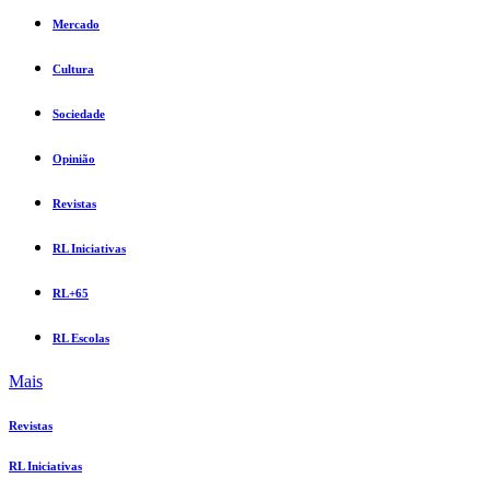
Mercado
Cultura
Sociedade
Opinião
Revistas
RL Iniciativas
RL+65
RL Escolas
Mais
Revistas
RL Iniciativas