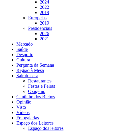
2024
2022
2019
Europeias
2019
Presidenciais
2026
2021
Mercado
Saúde
Desporto
Cultura
Pergunta da Semana
Região à Mesa
Sair de casa
Restaurantes
Festas e Feiras
Oxigénio
Cantinho dos Bichos
Opinião
Visto
Vídeos
Fotogalerias
Espaço dos Leitores
Espaço dos leitores