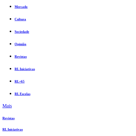
Mercado
Cultura
Sociedade
Opinião
Revistas
RL Iniciativas
RL+65
RL Escolas
Mais
Revistas
RL Iniciativas