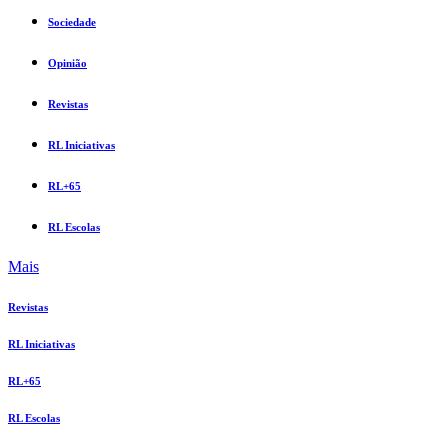
Sociedade
Opinião
Revistas
RL Iniciativas
RL+65
RL Escolas
Mais
Revistas
RL Iniciativas
RL+65
RL Escolas