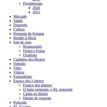
Presidenciais
2026
2021
Mercado
Saúde
Desporto
Cultura
Pergunta da Semana
Região à Mesa
Sair de casa
Restaurantes
Festas e Feiras
Oxigénio
Cantinho dos Bichos
Opinião
Visto
Vídeos
Fotogalerias
Espaço dos Leitores
Espaço dos leitores
O leitor pergunta, o RL responde
Cartas ao diretor
Direito de resposta
Podcasts
RL Escolas