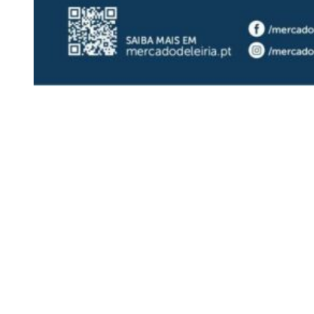
Siga-nos
Facebook
Twitter
Instagram
LinkedIn
YouTube
Sobre o Região de Leiria
A nossa história
Ficha Técnica
Estatuto Editorial
Termos e Condições