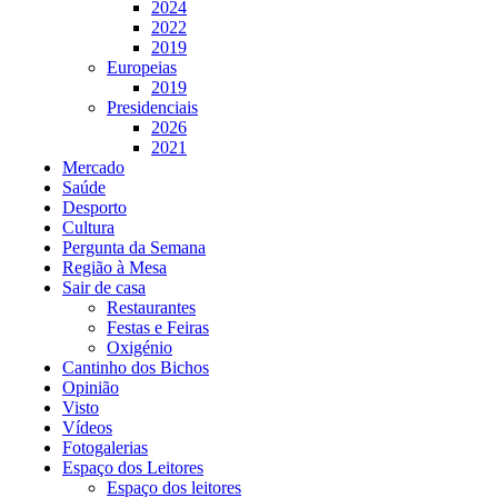
2024
2022
2019
Europeias
2019
Presidenciais
2026
2021
Mercado
Saúde
Desporto
Cultura
Pergunta da Semana
Região à Mesa
Sair de casa
Restaurantes
Festas e Feiras
Oxigénio
Cantinho dos Bichos
Opinião
Visto
Vídeos
Fotogalerias
Espaço dos Leitores
Espaço dos leitores