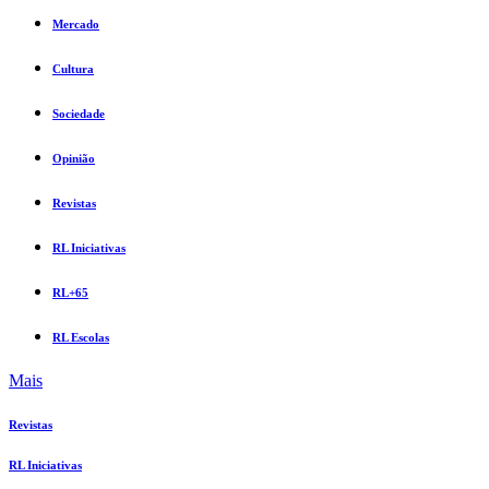
Mercado
Cultura
Sociedade
Opinião
Revistas
RL Iniciativas
RL+65
RL Escolas
Mais
Revistas
RL Iniciativas