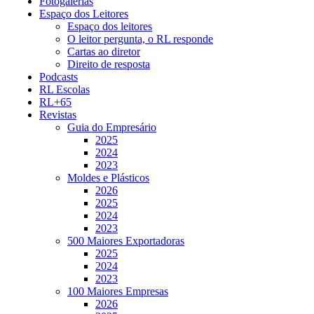
Fotogalerias
Espaço dos Leitores
Espaço dos leitores
O leitor pergunta, o RL responde
Cartas ao diretor
Direito de resposta
Podcasts
RL Escolas
RL+65
Revistas
Guia do Empresário
2025
2024
2023
Moldes e Plásticos
2026
2025
2024
2023
500 Maiores Exportadoras
2025
2024
2023
100 Maiores Empresas
2026