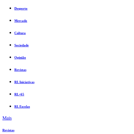
Desporto
Mercado
Cultura
Sociedade
Opinião
Revistas
RL Iniciativas
RL+65
RL Escolas
Mais
Revistas