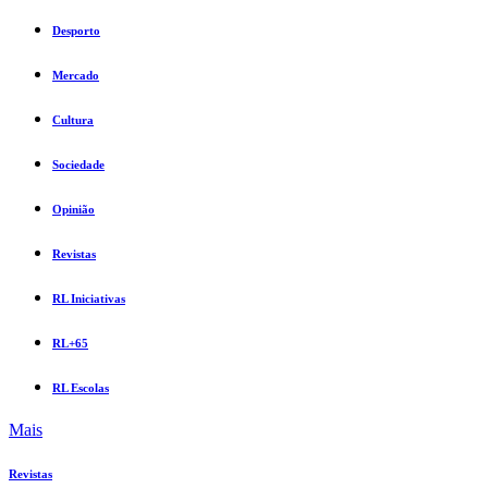
Desporto
Mercado
Cultura
Sociedade
Opinião
Revistas
RL Iniciativas
RL+65
RL Escolas
Mais
Revistas