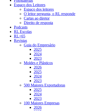
Fotogalerias
Espaço dos Leitores
Espaço dos leitores
O leitor pergunta, o RL responde
Cartas ao diretor
Direito de resposta
Podcasts
RL Escolas
RL+65
Revistas
Guia do Empresário
2025
2024
2023
Moldes e Plásticos
2026
2025
2024
2023
500 Maiores Exportadoras
2025
2024
2023
100 Maiores Empresas
2026