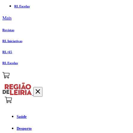
RL Escolas
Mais
Revistas
RL Iniciativas
RL+65
RL Escolas
Saúde
Desporto