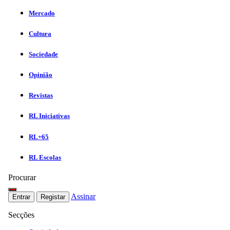
Mercado
Cultura
Sociedade
Opinião
Revistas
RL Iniciativas
RL+65
RL Escolas
Procurar
Assinar
Entrar
Registar
Secções