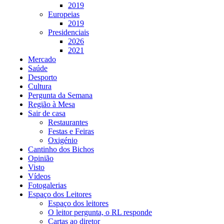
2019
Europeias
2019
Presidenciais
2026
2021
Mercado
Saúde
Desporto
Cultura
Pergunta da Semana
Região à Mesa
Sair de casa
Restaurantes
Festas e Feiras
Oxigénio
Cantinho dos Bichos
Opinião
Visto
Vídeos
Fotogalerias
Espaço dos Leitores
Espaço dos leitores
O leitor pergunta, o RL responde
Cartas ao diretor