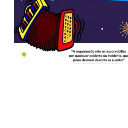
Siga-nos
Facebook
Twitter
Instagram
LinkedIn
YouTube
Sobre o Região de Leiria