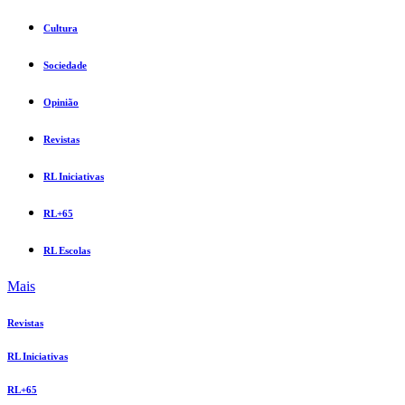
Cultura
Sociedade
Opinião
Revistas
RL Iniciativas
RL+65
RL Escolas
Mais
Revistas
RL Iniciativas
RL+65