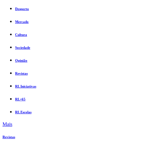
Desporto
Mercado
Cultura
Sociedade
Opinião
Revistas
RL Iniciativas
RL+65
RL Escolas
Mais
Revistas