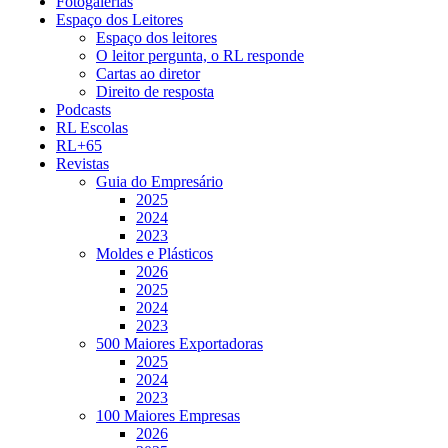
Fotogalerias
Espaço dos Leitores
Espaço dos leitores
O leitor pergunta, o RL responde
Cartas ao diretor
Direito de resposta
Podcasts
RL Escolas
RL+65
Revistas
Guia do Empresário
2025
2024
2023
Moldes e Plásticos
2026
2025
2024
2023
500 Maiores Exportadoras
2025
2024
2023
100 Maiores Empresas
2026