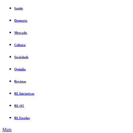
Saúde
Desporto
Mercado
Cultura
Sociedade
Opinião
Revistas
RL Iniciativas
RL+65
RL Escolas
Mais