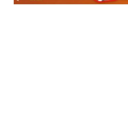
Siga-nos
Facebook
Twitter
Instagram
LinkedIn
YouTube
Sobre o Região de Leiria
A nossa história
Ficha Técnica
Estatuto Editorial
Termos e Condições
Jornal online e impresso onde encontra a melhor e mais completa
informação sobre região. Líder de audiências, é a primeira escolha
de leitores e anunciantes. Notícias ao minuto
Serviços