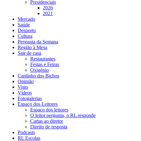
Presidenciais
2026
2021
Mercado
Saúde
Desporto
Cultura
Pergunta da Semana
Região à Mesa
Sair de casa
Restaurantes
Festas e Feiras
Oxigénio
Cantinho dos Bichos
Opinião
Visto
Vídeos
Fotogalerias
Espaço dos Leitores
Espaço dos leitores
O leitor pergunta, o RL responde
Cartas ao diretor
Direito de resposta
Podcasts
RL Escolas