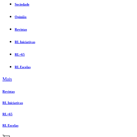
Sociedade
Opinião
Revistas
RL Iniciativas
RL+65
RL Escolas
Mais
Revistas
RL Iniciativas
RL+65
RL Escolas