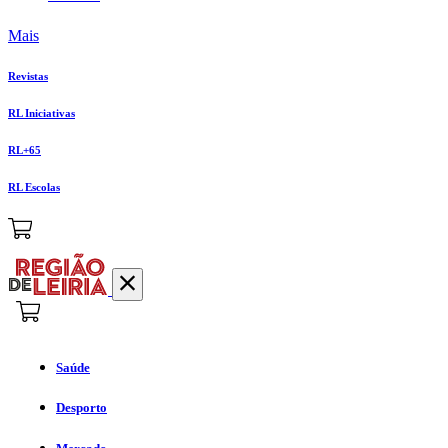
Mais
Revistas
RL Iniciativas
RL+65
RL Escolas
Saúde
Desporto