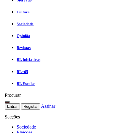
Mercado
Cultura
Sociedade
Opinião
Revistas
RL Iniciativas
RL+65
RL Escolas
Procurar
Assinar
Entrar
Registar
Secções
Sociedade
Eleições