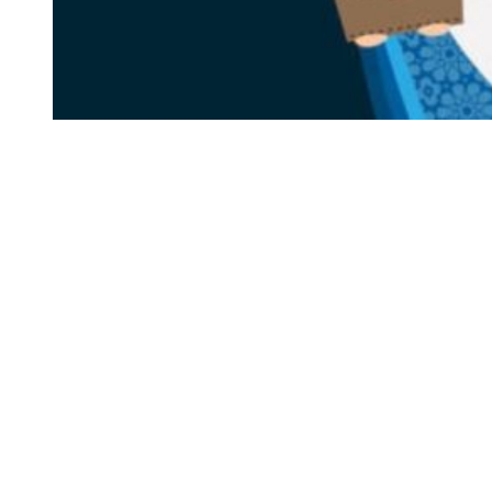
Siga-nos
Facebook
Twitter
Instagram
LinkedIn
YouTube
Sobre o Região de Leiria
A nossa história
Ficha Técnica
Estatuto Editorial
Termos e Condições