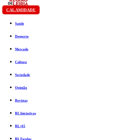
CALAMIDADE
Saúde
Desporto
Mercado
Cultura
Sociedade
Opinião
Revistas
RL Iniciativas
RL+65
RL Escolas