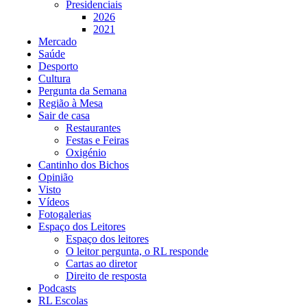
Presidenciais
2026
2021
Mercado
Saúde
Desporto
Cultura
Pergunta da Semana
Região à Mesa
Sair de casa
Restaurantes
Festas e Feiras
Oxigénio
Cantinho dos Bichos
Opinião
Visto
Vídeos
Fotogalerias
Espaço dos Leitores
Espaço dos leitores
O leitor pergunta, o RL responde
Cartas ao diretor
Direito de resposta
Podcasts
RL Escolas