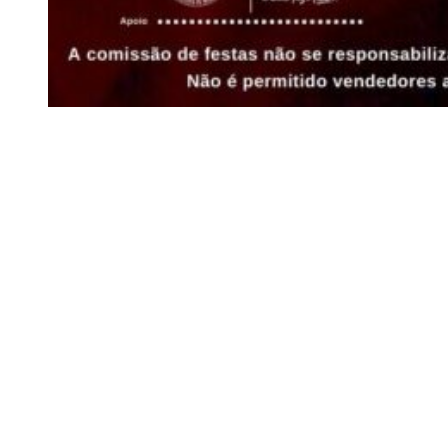
Siga-nos
Facebook
Twitter
Instagram
LinkedIn
YouTube
Sobre o Região de Leiria
A nossa história
Ficha Técnica
Estatuto Editorial
Termos e Condições