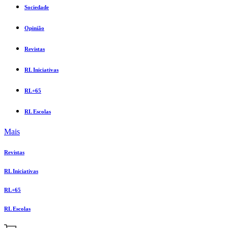
Sociedade
Opinião
Revistas
RL Iniciativas
RL+65
RL Escolas
Mais
Revistas
RL Iniciativas
RL+65
RL Escolas