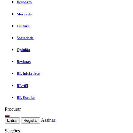
Desporto
Mercado
Cultura
Sociedade
Opinião
Revistas
RL Iniciativas
RL+65
RL Escolas
Procurar
Assinar
Entrar
Registar
Secções