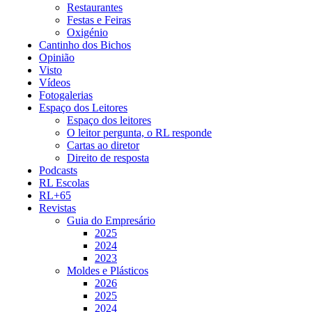
Restaurantes
Festas e Feiras
Oxigénio
Cantinho dos Bichos
Opinião
Visto
Vídeos
Fotogalerias
Espaço dos Leitores
Espaço dos leitores
O leitor pergunta, o RL responde
Cartas ao diretor
Direito de resposta
Podcasts
RL Escolas
RL+65
Revistas
Guia do Empresário
2025
2024
2023
Moldes e Plásticos
2026
2025
2024