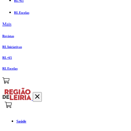
RL+65
RL Escolas
Mais
Revistas
RL Iniciativas
RL+65
RL Escolas
Saúde