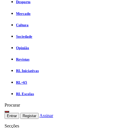
Desporto
Mercado
Cultura
Sociedade
Opinião
Revistas
RL Iniciativas
RL+65
RL Escolas
Procurar
Assinar
Entrar
Registar
Secções