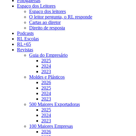
Fotogalerias
Espaço dos Leitores
Espaço dos leitores
O leitor pergunta, o RL responde
Cartas ao diretor
Direito de resposta
Podcasts
RL Escolas
RL+65
Revistas
Guia do Empresário
2025
2024
2023
Moldes e Plásticos
2026
2025
2024
2023
500 Maiores Exportadoras
2025
2024
2023
100 Maiores Empresas
2026