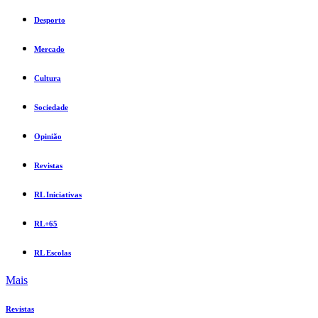
Desporto
Mercado
Cultura
Sociedade
Opinião
Revistas
RL Iniciativas
RL+65
RL Escolas
Mais
Revistas