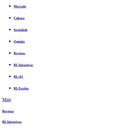
Mercado
Cultura
Sociedade
Opinião
Revistas
RL Iniciativas
RL+65
RL Escolas
Mais
Revistas
RL Iniciativas