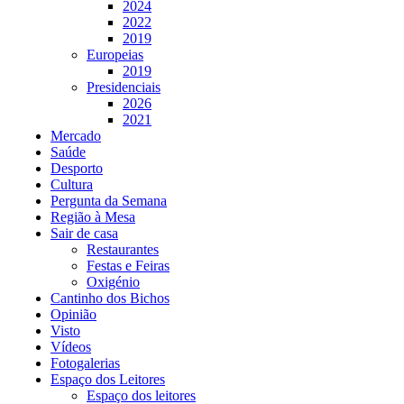
2024
2022
2019
Europeias
2019
Presidenciais
2026
2021
Mercado
Saúde
Desporto
Cultura
Pergunta da Semana
Região à Mesa
Sair de casa
Restaurantes
Festas e Feiras
Oxigénio
Cantinho dos Bichos
Opinião
Visto
Vídeos
Fotogalerias
Espaço dos Leitores
Espaço dos leitores