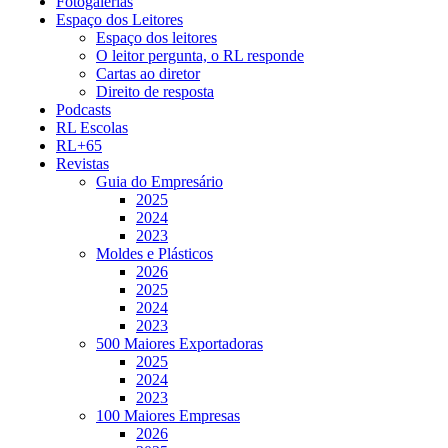
Fotogalerias
Espaço dos Leitores
Espaço dos leitores
O leitor pergunta, o RL responde
Cartas ao diretor
Direito de resposta
Podcasts
RL Escolas
RL+65
Revistas
Guia do Empresário
2025
2024
2023
Moldes e Plásticos
2026
2025
2024
2023
500 Maiores Exportadoras
2025
2024
2023
100 Maiores Empresas
2026