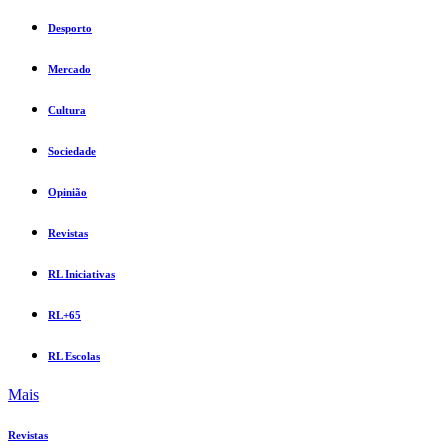
Desporto
Mercado
Cultura
Sociedade
Opinião
Revistas
RL Iniciativas
RL+65
RL Escolas
Mais
Revistas