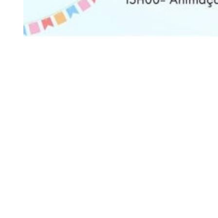
Siga-nos
Facebook
Twitter
Instagram
LinkedIn
YouTube
Sobre o Região de Leiria
A nossa história
Ficha Técnica
Estatuto Editorial
Termos e Condições
Jornal online e impresso onde encontra a melhor e mais completa
informação sobre região. Líder de audiências, é a primeira escolha