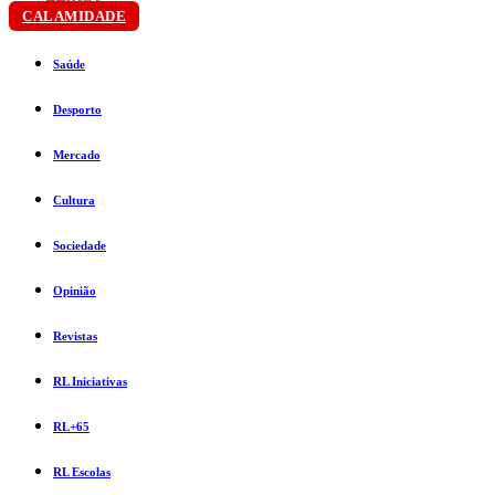
CALAMIDADE
Saúde
Desporto
Mercado
Cultura
Sociedade
Opinião
Revistas
RL Iniciativas
RL+65
RL Escolas