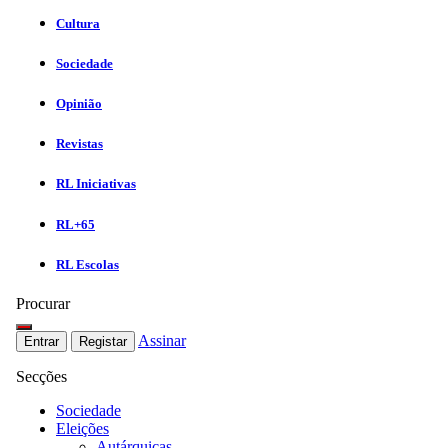
Cultura
Sociedade
Opinião
Revistas
RL Iniciativas
RL+65
RL Escolas
Procurar
Assinar
Entrar
Registar
Secções
Sociedade
Eleições
Autárquicas