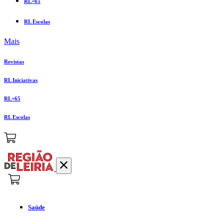
RL+65
RL Escolas
Mais
Revistas
RL Iniciativas
RL+65
RL Escolas
Saúde