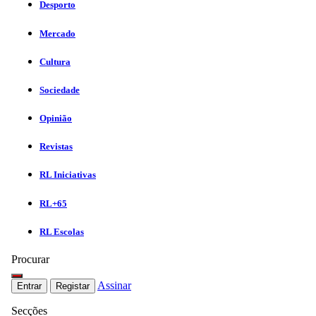
Desporto
Mercado
Cultura
Sociedade
Opinião
Revistas
RL Iniciativas
RL+65
RL Escolas
Procurar
Assinar
Entrar
Registar
Secções