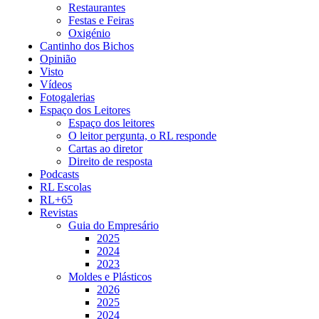
Restaurantes
Festas e Feiras
Oxigénio
Cantinho dos Bichos
Opinião
Visto
Vídeos
Fotogalerias
Espaço dos Leitores
Espaço dos leitores
O leitor pergunta, o RL responde
Cartas ao diretor
Direito de resposta
Podcasts
RL Escolas
RL+65
Revistas
Guia do Empresário
2025
2024
2023
Moldes e Plásticos
2026
2025
2024