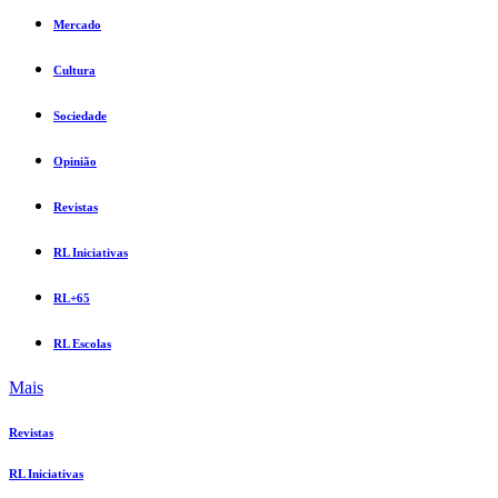
Mercado
Cultura
Sociedade
Opinião
Revistas
RL Iniciativas
RL+65
RL Escolas
Mais
Revistas
RL Iniciativas