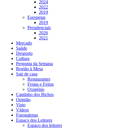
2024
2022
2019
Europeias
2019
Presidenciais
2026
2021
Mercado
Saúde
Desporto
Cultura
Pergunta da Semana
Região à Mesa
Sair de casa
Restaurantes
Festas e Feiras
Oxigénio
Cantinho dos Bichos
Opinião
Visto
Vídeos
Fotogalerias
Espaço dos Leitores
Espaço dos leitores