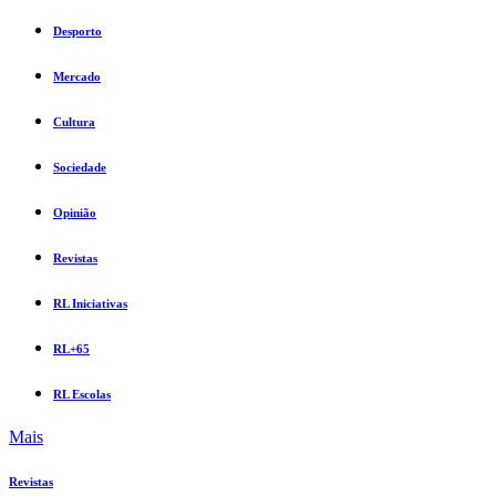
Desporto
Mercado
Cultura
Sociedade
Opinião
Revistas
RL Iniciativas
RL+65
RL Escolas
Mais
Revistas