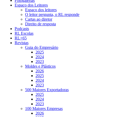
Fotogalerias
Espaço dos Leitores
Espaço dos leitores
O leitor pergunta, o RL responde
Cartas ao diretor
Direito de resposta
Podcasts
RL Escolas
RL+65
Revistas
Guia do Empresário
2025
2024
2023
Moldes e Plásticos
2026
2025
2024
2023
500 Maiores Exportadoras
2025
2024
2023
100 Maiores Empresas
2026