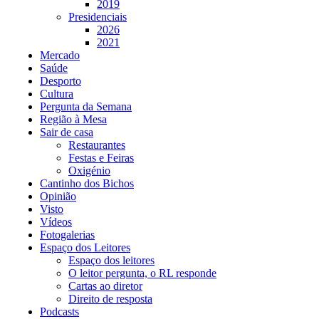
2019
Presidenciais
2026
2021
Mercado
Saúde
Desporto
Cultura
Pergunta da Semana
Região à Mesa
Sair de casa
Restaurantes
Festas e Feiras
Oxigénio
Cantinho dos Bichos
Opinião
Visto
Vídeos
Fotogalerias
Espaço dos Leitores
Espaço dos leitores
O leitor pergunta, o RL responde
Cartas ao diretor
Direito de resposta
Podcasts