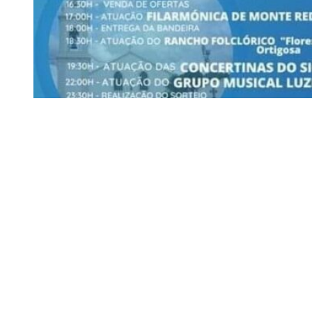
Siga-nos
Facebook
Twitter
Instagram
LinkedIn
YouTube
Sobre o Região de Leiria
A nossa história
Ficha Técnica
Estatuto Editorial