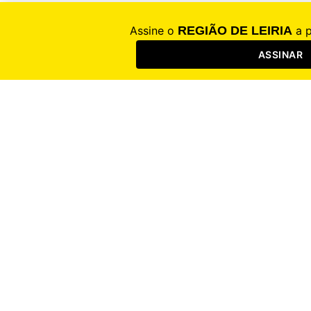
* Campo obrigatório para quem já é assinante em papel e quer ter acesso à
edição digital – Ver folha de rosto que acompanha a edição em papel.
Registar com o Google
Registar conta
Sucesso
O seu registo foi efetuado com sucesso.
Confirmar
Erro
Completar perfil