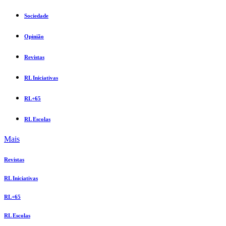
Sociedade
Opinião
Revistas
RL Iniciativas
RL+65
RL Escolas
Mais
Revistas
RL Iniciativas
RL+65
RL Escolas