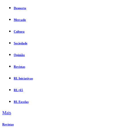
Desporto
Mercado
Cultura
Sociedade
Opinião
Revistas
RL Iniciativas
RL+65
RL Escolas
Mais
Revistas