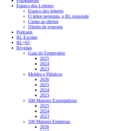
Fotogalerias
Espaço dos Leitores
Espaço dos leitores
O leitor pergunta, o RL responde
Cartas ao diretor
Direito de resposta
Podcasts
RL Escolas
RL+65
Revistas
Guia do Empresário
2025
2024
2023
Moldes e Plásticos
2026
2025
2024
2023
500 Maiores Exportadoras
2025
2024
2023
100 Maiores Empresas
2026